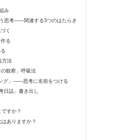
組み
う思考——関連する3つのはたらき
気づく
を作る
める
践方法
考の観察」呼吸法
ング」——思考に名前をつける
思考日誌」書き出し
とですか？
変化はありますか？