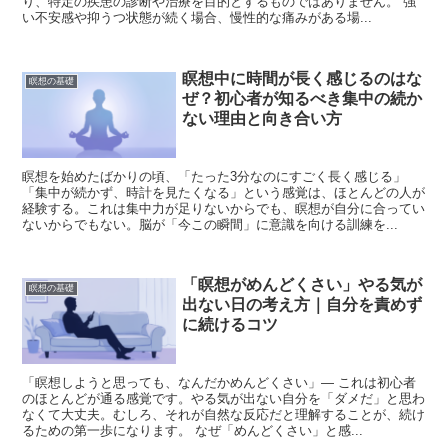
り、特定の疾患の診断や治療を目的とするものではありません。 強
い不安感や抑うつ状態が続く場合、慢性的な痛みがある場...
瞑想中に時間が長く感じるのはな
瞑想の基礎
ぜ？初心者が知るべき集中の続か
ない理由と向き合い方
瞑想を始めたばかりの頃、「たった3分なのにすごく長く感じる」
「集中が続かず、時計を見たくなる」という感覚は、ほとんどの人が
経験する。これは集中力が足りないからでも、瞑想が自分に合ってい
ないからでもない。脳が「今この瞬間」に意識を向ける訓練を...
「瞑想がめんどくさい」やる気が
瞑想の基礎
出ない日の考え方｜自分を責めず
に続けるコツ
「瞑想しようと思っても、なんだかめんどくさい」— これは初心者
のほとんどが通る感覚です。やる気が出ない自分を「ダメだ」と思わ
なくて大丈夫。むしろ、それが自然な反応だと理解することが、続け
るための第一歩になります。 なぜ「めんどくさい」と感...