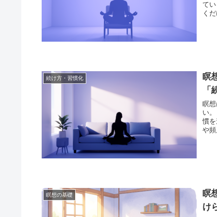
てい
くだ
瞑
続け方・習慣化
「
瞑想
い。
慣を
や頻
瞑
瞑想の基礎
け