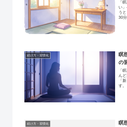
「瞑
い」
うと
30
瞑
続け方・習慣化
の
「瞑
んど
「新
す。
瞑
続け方・習慣化