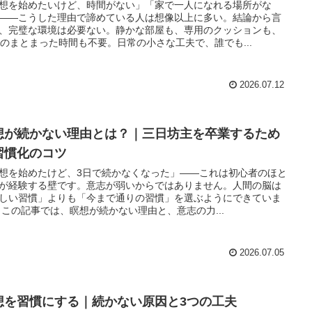
想を始めたいけど、時間がない」「家で一人になれる場所がな
——こうした理由で諦めている人は想像以上に多い。結論から言
、完璧な環境は必要ない。静かな部屋も、専用のクッションも、
分のまとまった時間も不要。日常の小さな工夫で、誰でも...
2026.07.12
想が続かない理由とは？｜三日坊主を卒業するため
習慣化のコツ
想を始めたけど、3日で続かなくなった」——これは初心者のほと
が経験する壁です。意志が弱いからではありません。人間の脳は
しい習慣」よりも「今まで通りの習慣」を選ぶようにできていま
 この記事では、瞑想が続かない理由と、意志の力...
2026.07.05
想を習慣にする｜続かない原因と3つの工夫