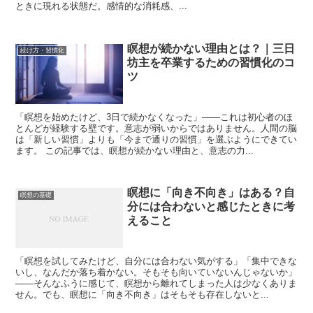
ときに現れる状態だ。感情的な消耗感、...
瞑想が続かない理由とは？｜三日
続け方・習慣化
坊主を卒業するための習慣化のコ
ツ
「瞑想を始めたけど、3日で続かなくなった」——これは初心者のほ
とんどが経験する壁です。意志が弱いからではありません。人間の脳
は「新しい習慣」よりも「今まで通りの習慣」を選ぶようにできてい
ます。 この記事では、瞑想が続かない理由と、意志の力...
瞑想に「向き不向き」はある？自
瞑想の基礎
分には合わないと感じたときに考
えること
「瞑想を試してみたけど、自分には合わない気がする」「集中できな
いし、なんだか落ち着かない。そもそも向いていないんじゃないか」
——そんなふうに感じて、瞑想から離れてしまった人は少なくありま
せん。でも、瞑想に「向き不向き」はそもそも存在しないと...