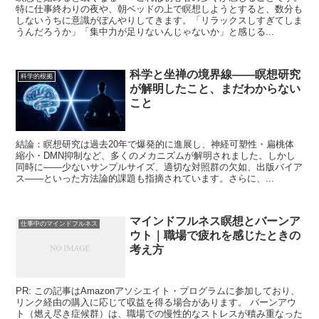
特に仕事終わりの夜や、朝ベッドの上で瞑想しようとすると、数分も
しないうちに意識がぼんやりしてきます。「リラックスしすぎてしま
うんだろうか」「集中力が足りないんじゃないか」と感じる...
科学と坐禅の境界線——瞑想研究
科学的根拠
が解明したこと、まだわからない
こと
結論：瞑想研究は過去20年で爆発的に進展し、神経可塑性・扁桃体
縮小・DMN抑制など、多くのメカニズムが解明されました。しかし
同時に——少ないサンプルサイズ、適切な対照群の欠如、出版バイア
ス——といった方法論的課題も指摘されています。さらに、...
マインドフルネス瞑想とバーンア
仕事中のマインドフルネス
ウト｜職場で疲れを感じたときの
考え方
PR: この記事はAmazonアソシエイト・プログラムに参加しており、
リンク経由の購入に応じて収益を得る場合があります。 バーンアウ
ト（燃え尽き症候群）は、職場での慢性的なストレスが積み重なった