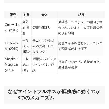
研究
対象
介入
結果
高齢
孤独感スコアが低下の傾向が報
Creswell et
者40
8週間MBSR
告されています。炎症性遺伝子
al. (2012)
名
発現も抑制
一般
モニタリングの
Lindsay et
受容スキルを含むトレーニング
成人
みvs受容+モニ
al. (2019)
で孤独感がより低下
153名
タリング
Shapira &
一般
1週間のラビング
社会的つながりの感覚が向上、
Mongrain
成人
カインドネス瞑
孤独感が減少
(2010)
60名
想
なぜマインドフルネスが孤独感に効くのか
——3つのメカニズム