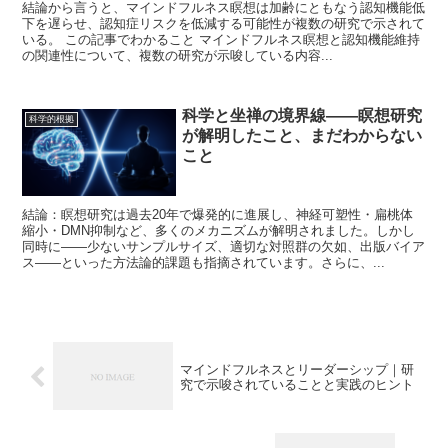
結論から言うと、マインドフルネス瞑想は加齢にともなう認知機能低
下を遅らせ、認知症リスクを低減する可能性が複数の研究で示されて
いる。 この記事でわかること マインドフルネス瞑想と認知機能維持
の関連性について、複数の研究が示唆している内容...
科学と坐禅の境界線——瞑想研究
科学的根拠
が解明したこと、まだわからない
こと
結論：瞑想研究は過去20年で爆発的に進展し、神経可塑性・扁桃体
縮小・DMN抑制など、多くのメカニズムが解明されました。しかし
同時に——少ないサンプルサイズ、適切な対照群の欠如、出版バイア
ス——といった方法論的課題も指摘されています。さらに、...
マインドフルネスとリーダーシップ｜研
究で示唆されていることと実践のヒント